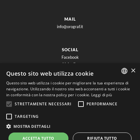
MAIL
info@orograf.it
SOCIAL
Facebook
Linkedin
×
Questo sito web utilizza cookie
Questo sito web utilizza i cookie per migliorare la tua esperienza di
POLITICA QUALITA’ DISPONIBILE A RICHIESTA
ITALIAN
navigazione. Utilizzando il nostro sito web acconsenti a tutti i cookie
in conformità con la nostra policy per i cookie.
Leggi di più
ENGLISH
STRETTAMENTE NECESSARI
PERFORMANCE
TARGETING
Privacy policy
–
Cookie policy
MOSTRA DETTAGLI
P.iva 00282860188 –
Rea:
131027 – Capitale sociale €
200.000,00
ACCETTA TUTTO
RIFIUTA TUTTO