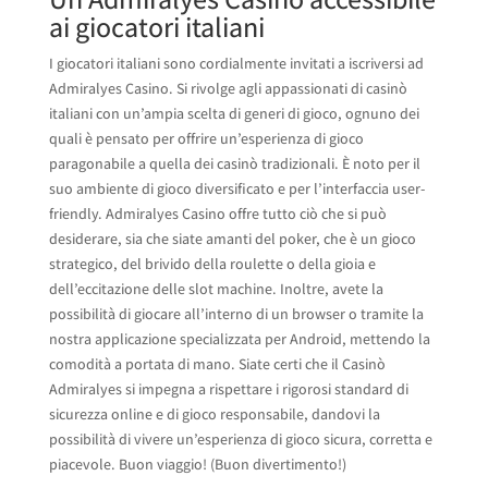
ai giocatori italiani
I giocatori italiani sono cordialmente invitati a iscriversi ad
Admiralyes Casino. Si rivolge agli appassionati di casinò
italiani con un’ampia scelta di generi di gioco, ognuno dei
quali è pensato per offrire un’esperienza di gioco
paragonabile a quella dei casinò tradizionali. È noto per il
suo ambiente di gioco diversificato e per l’interfaccia user-
friendly. Admiralyes Casino offre tutto ciò che si può
desiderare, sia che siate amanti del poker, che è un gioco
strategico, del brivido della roulette o della gioia e
dell’eccitazione delle slot machine. Inoltre, avete la
possibilità di giocare all’interno di un browser o tramite la
nostra applicazione specializzata per Android, mettendo la
comodità a portata di mano. Siate certi che il Casinò
Admiralyes si impegna a rispettare i rigorosi standard di
sicurezza online e di gioco responsabile, dandovi la
possibilità di vivere un’esperienza di gioco sicura, corretta e
piacevole. Buon viaggio! (Buon divertimento!)