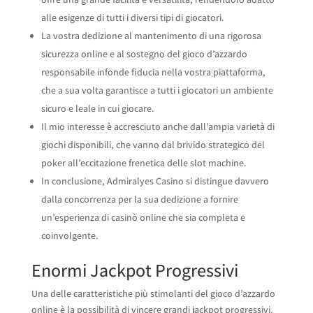
alle esigenze di tutti i diversi tipi di giocatori.
La vostra dedizione al mantenimento di una rigorosa
sicurezza online e al sostegno del gioco d’azzardo
responsabile infonde fiducia nella vostra piattaforma,
che a sua volta garantisce a tutti i giocatori un ambiente
sicuro e leale in cui giocare.
Il mio interesse è accresciuto anche dall’ampia varietà di
giochi disponibili, che vanno dal brivido strategico del
poker all’eccitazione frenetica delle slot machine.
In conclusione, Admiralyes Casino si distingue davvero
dalla concorrenza per la sua dedizione a fornire
un’esperienza di casinò online che sia completa e
coinvolgente.
Enormi Jackpot Progressivi
Una delle caratteristiche più stimolanti del gioco d’azzardo
online è la possibilità di vincere grandi jackpot progressivi.