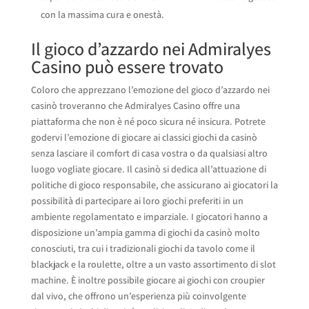
con la massima cura e onestà.
Il gioco d’azzardo nei Admiralyes
Casino può essere trovato
Coloro che apprezzano l’emozione del gioco d’azzardo nei
casinò troveranno che Admiralyes Casino offre una
piattaforma che non è né poco sicura né insicura. Potrete
godervi l’emozione di giocare ai classici giochi da casinò
senza lasciare il comfort di casa vostra o da qualsiasi altro
luogo vogliate giocare. Il casinò si dedica all’attuazione di
politiche di gioco responsabile, che assicurano ai giocatori la
possibilità di partecipare ai loro giochi preferiti in un
ambiente regolamentato e imparziale. I giocatori hanno a
disposizione un’ampia gamma di giochi da casinò molto
conosciuti, tra cui i tradizionali giochi da tavolo come il
blackjack e la roulette, oltre a un vasto assortimento di slot
machine. È inoltre possibile giocare ai giochi con croupier
dal vivo, che offrono un’esperienza più coinvolgente