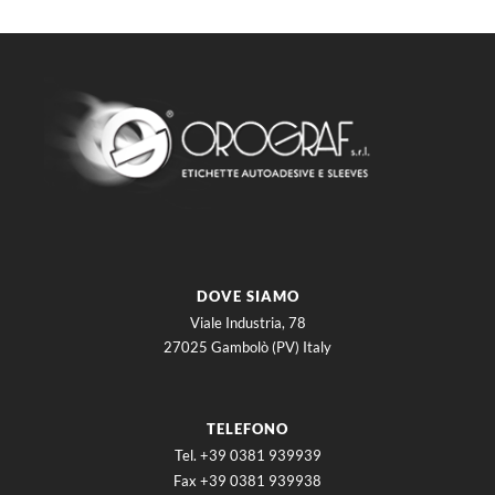
DOVE SIAMO
Viale Industria, 78
27025 Gambolò (PV) Italy
TELEFONO
Tel. +39 0381 939939
Fax +39 0381 939938