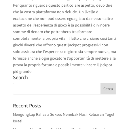
Per quanto riguarda questo particolare aspetto, devo dire
che la vostra piattaforma non delude. Un livello di
eccitazione che non può essere eguagliato da nessun altro
aspetto dell’esperienza di gioco è la possibilità di vincere
somme di denaro che potrebbero trasformare
completamente la propria vita. Il fatto che ci siano così tanti
giochi diversi che offrono questi jackpot progressivi non
solo assicura che l’esperienza di gioco sia sempre nuova, ma
fornisce anche a ogni giocatore l’opportunità di mettere alla
prova la propria fortuna e possibilmente vincere il jackpot
più grande.
Search
Recent Posts
Mengungkap Rahasia Sukses Menebak Hasil Keluaran Togel
Israel