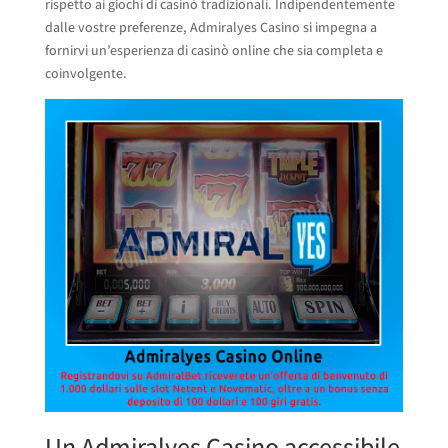
rispetto ai giochi di casinò tradizionali. Indipendentemente
dalle vostre preferenze, Admiralyes Casino si impegna a
fornirvi un’esperienza di casinò online che sia completa e
coinvolgente.
Un Admiralyes Casino accessibile