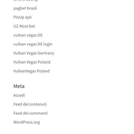
pagbet brazil
PinUp apk
UZ Most bet
vulkan vegas DE
vulkan vegas DE login
Vulkan Vegas Germany
Vulkan Vegas Poland
VulkanVegas Poland
Meta
Accedi
Feed dei contenuti
Feed dei commenti
WordPress.org