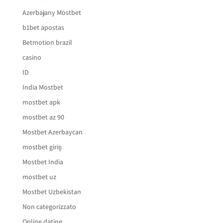
Azerbajany Mostbet
b1bet apostas
Betmotion brazil
casino
ID
India Mostbet
mostbet apk
mostbet az 90
Mostbet Azerbaycan
mostbet giriş
Mostbet India
mostbet uz
Mostbet Uzbekistan
Non categorizzato
Online dating